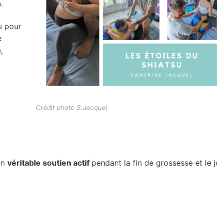
.
u pour
e
,
Crédit photo S.Jacquel
un
véritable soutien actif
pendant la fin de grossesse et le j